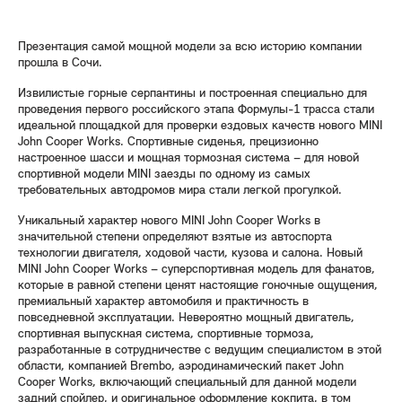
Презентация самой мощной модели за всю историю компании
прошла в Сочи.
Извилистые горные серпантины и построенная специально для
проведения первого российского этапа Формулы-1 трасса стали
идеальной площадкой для проверки ездовых качеств нового MINI
John Cooper Works. Спортивные сиденья, прецизионно
настроенное шасси и мощная тормозная система – для новой
спортивной модели MINI заезды по одному из самых
требовательных автодромов мира стали легкой прогулкой.
Уникальный характер нового MINI John Cooper Works в
значительной степени определяют взятые из автоспорта
технологии двигателя, ходовой части, кузова и салона. Новый
MINI John Cooper Works – суперспортивная модель для фанатов,
которые в равной степени ценят настоящие гоночные ощущения,
премиальный характер автомобиля и практичность в
повседневной эксплуатации. Невероятно мощный двигатель,
спортивная выпускная система, спортивные тормоза,
разработанные в сотрудничестве с ведущим специалистом в этой
области, компанией Brembo, аэродинамический пакет John
Cooper Works, включающий специальный для данной модели
задний спойлер, и оригинальное оформление кокпита, в том