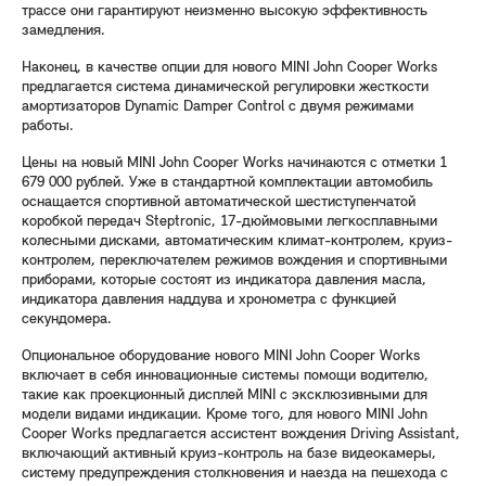
трассе они гарантируют неизменно высокую эффективность
замедления.
Наконец, в качестве опции для нового MINI John Cooper Works
предлагается система динамической регулировки жесткости
амортизаторов Dynamic Damper Control с двумя режимами
работы.
Цены на новый MINI John Cooper Works начинаются с отметки 1
679 000 рублей. Уже в стандартной комплектации автомобиль
оснащается спортивной автоматической шестиступенчатой
коробкой передач Steptronic, 17-дюймовыми легкосплавными
колесными дисками, автоматическим климат-контролем, круиз-
контролем, переключателем режимов вождения и спортивными
приборами, которые состоят из индикатора давления масла,
индикатора давления наддува и хронометра с функцией
секундомера.
Опциональное оборудование нового MINI John Cooper Works
включает в себя инновационные системы помощи водителю,
такие как проекционный дисплей MINI с эксклюзивными для
модели видами индикации. Кроме того, для нового MINI John
Cooper Works предлагается ассистент вождения Driving Assistant,
включающий активный круиз-контроль на базе видеокамеры,
систему предупреждения столкновения и наезда на пешехода с