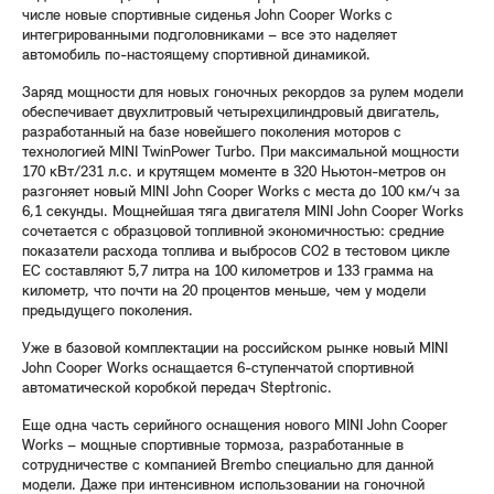
числе новые спортивные сиденья John Cooper Works с
интегрированными подголовниками – все это наделяет
автомобиль по-настоящему спортивной динамикой.
Заряд мощности для новых гоночных рекордов за рулем модели
обеспечивает двухлитровый четырехцилиндровый двигатель,
разработанный на базе новейшего поколения моторов с
технологией MINI TwinPower Turbo. При максимальной мощности
170 кВт/231 л.с. и крутящем моменте в 320 Ньютон-метров он
разгоняет новый MINI John Cooper Works с места до 100 км/ч за
6,1 секунды. Мощнейшая тяга двигателя MINI John Cooper Works
сочетается с образцовой топливной экономичностью: средние
показатели расхода топлива и выбросов CO2 в тестовом цикле
ЕС составляют 5,7 литра на 100 километров и 133 грамма на
километр, что почти на 20 процентов меньше, чем у модели
предыдущего поколения.
Уже в базовой комплектации на российском рынке новый MINI
John Cooper Works оснащается 6-ступенчатой спортивной
автоматической коробкой передач Steptronic.
Еще одна часть серийного оснащения нового MINI John Cooper
Works – мощные спортивные тормоза, разработанные в
сотрудничестве с компанией Brembo специально для данной
модели. Даже при интенсивном использовании на гоночной